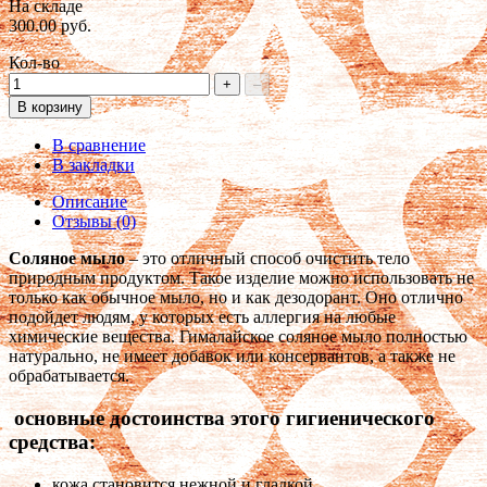
На складе
300.00 руб.
Кол-во
+
–
В корзину
В сравнение
В закладки
Описание
Отзывы (0)
Соляное мыло
– это отличный способ очистить тело
природным продуктом. Такое изделие можно использовать не
только как обычное мыло, но и как дезодорант. Оно отлично
подойдет людям, у которых есть аллергия на любые
химические вещества. Гималайское соляное мыло полностью
натурально, не имеет добавок или консервантов, а также не
обрабатывается.
основные достоинства этого гигиенического
средства:
кожа становится нежной и гладкой