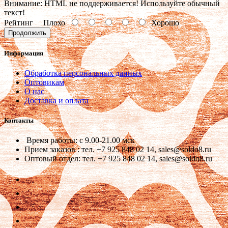
Внимание:
HTML не поддерживается! Используйте обычный
текст!
Рейтинг
Плохо
Хорошо
Продолжить
Информация
Обработка персональных данных
Оптовикам
О нас
Доставка и оплата
Контакты
Время работы: с 9.00-21.00 мск
Прием заказов : тел. +7 925 848 02 14, sales@soldo8.ru
Оптовый отдел: тел. +7 925 848 02 14, sales@soldo8.ru