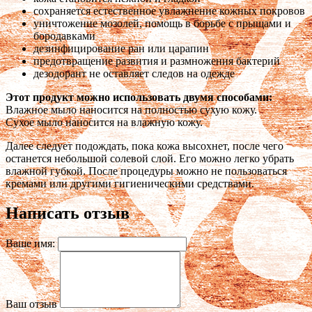
сохраняется естественное увлажнение кожных покровов
уничтожение мозолей, помощь в борьбе с прыщами и
бородавками
дезинфицирование ран или царапин
предотвращение развития и размножения бактерий
дезодорант не оставляет следов на одежде
Этот продукт можно использовать двумя способами:
Влажное мыло наносится на полностью сухую кожу.
Сухое мыло наносится на влажную кожу.
Далее следует подождать, пока кожа высохнет, после чего
останется небольшой солевой слой. Его можно легко убрать
влажной губкой. После процедуры можно не пользоваться
кремами или другими гигиеническими средствами.
Написать отзыв
Ваше имя:
Ваш отзыв