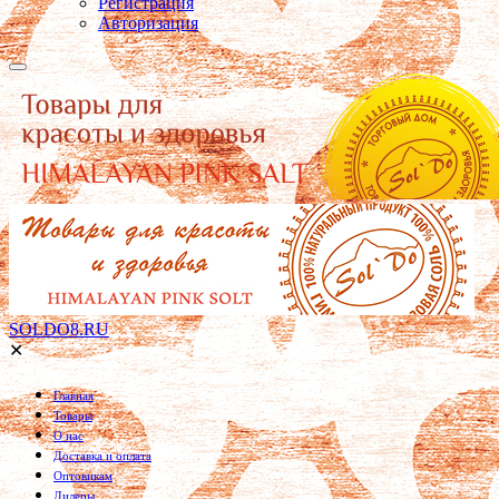
Регистрация
Авторизация
SOLDO8.RU
✕
Главная
Товары
О нас
Доставка и оплата
Оптовикам
Дилеры