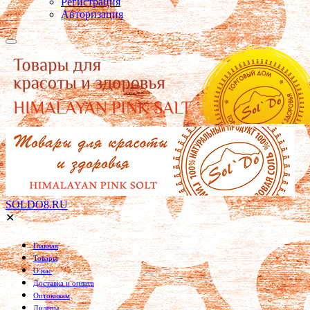
Регистрация
Авторизация
SOLDO8.RU
✕
Главная
Товары
О нас
Доставка и оплата
Оптовикам
Дилеры