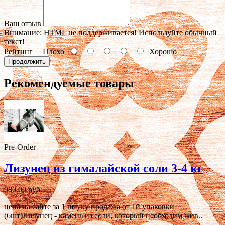
Ваш отзыв
Внимание:
HTML не поддерживается! Используйте обычный
текст!
Рейтинг
Плохо
Хорошо
Продолжить
Рекомендуемые товары
Pre-Order
Лизунец из гималайской соли 3-4 кг
980.00 руб.
цена на сайте за 1 штуку продажа от 1й упаковки
(6шт)Лизунец - камень из соли, который необходим жив..