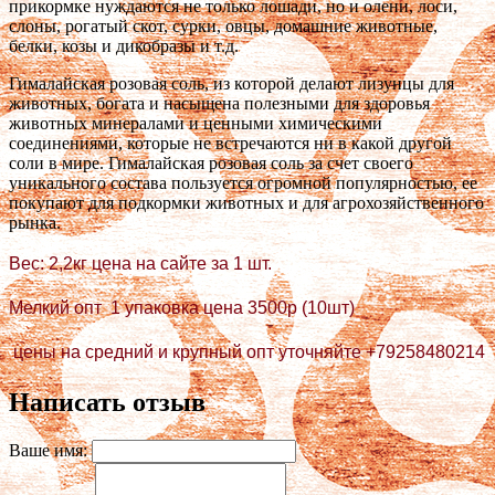
прикормке нуждаются не только лошади, но и олени, лоси,
слоны, рогатый скот, сурки, овцы, домашние животные,
белки, козы и дикобразы и т.д.
Гималайская розовая соль, из которой делают лизунцы для
животных, богата и насыщена полезными для здоровья
животных минералами и ценными химическими
соединениями, которые не встречаются ни в какой другой
соли в мире. Гималайская розовая соль за счет своего
уникального состава пользуется огромной популярностью, ее
покупают для подкормки животных и для агрохозяйственного
рынка.
Вес: 2,2кг цена на сайте за 1 шт.
Мелкий опт 1 упаковка цена 3500р (10шт)
цены на средний и крупный опт уточняйте +79258480214
Написать отзыв
Ваше имя: