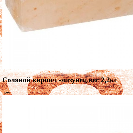
Соляной кирпич -лизунец вес 2,2кг
new