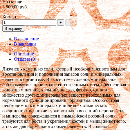
На складе
3 500.00 руб.
Кол-во
+
–
В корзину
В сравнение
В закладки
Описание
Отзывы (0)
Лизунец - камень из соли, который необходим животным для
восстановления и пополнения запасов соли и минеральных
веществ в организме. В экосистеме соленое/минеральное
"облизывание" происходит естественным путем, обеспечивая
животным натрий, кальций, железо, фосфор, цинк и
множество других минеральных веществ необходимых для
нормального функционирования организма. Особо острая
необходимость в минералах и полезных химических
соединениях возникает у животных в весенний период. Соль
и минералы, содержащиеся в гималайской розовой соли
требуются для роста и укрепления костей и мышц животного,
а так же для нормального обмена веществ. В соляной