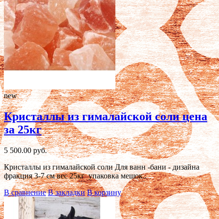
new
Кристаллы из гималайской соли цена
за 25кг
5 500.00 руб.
Кристаллы из гималайской соли Для ванн -бани - дизайна
фракция 3-7 см вес 25кг упаковка мешок..
В сравнение
В закладки
В корзину