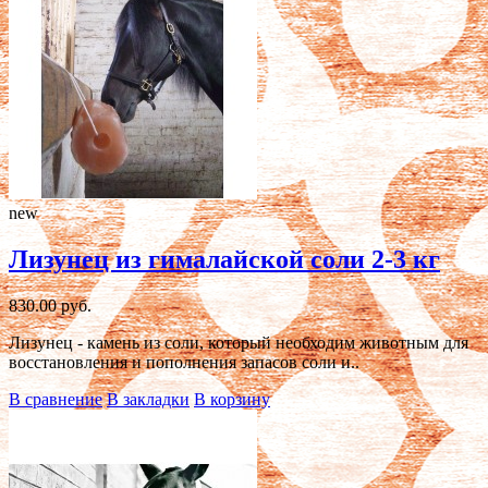
new
Лизунец из гималайской соли 2-3 кг
830.00 руб.
Лизунец - камень из соли, который необходим животным для
восстановления и пополнения запасов соли и..
В сравнение
В закладки
В корзину