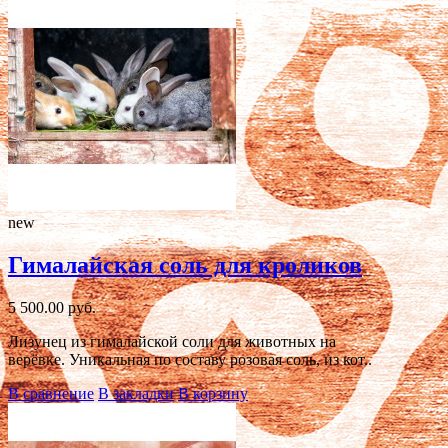
new
Гималайская соль для кроликов
5 500.00 руб.
Лизунец из гималайской соли для животных на
верёвке. Уникальная по составу розовая соль, из кот..
В сравнение
В закладки
В корзину